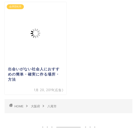
会津若松市
出会いがない社会人におすす
めの簡単・確実に作る場所・
方法
1月 20, 2019(広告)
HOME
大阪府
八尾市