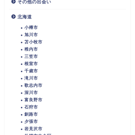
その他の出会い
北海道
小樽市
旭川市
苫小牧市
稚内市
三笠市
根室市
千歳市
滝川市
歌志内市
深川市
富良野市
石狩市
釧路市
夕張市
岩見沢市