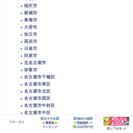
稲沢市
新城市
東海市
大府市
知立市
高浜市
日進市
田原市
北名古屋市
弥富市
名古屋市千種区
名古屋市東区
名古屋市北区
名古屋市西区
名古屋市中村区
名古屋市中区
おすすめ
㊗NO1㊗
名古屋市昭和区
TOPへ戻る
最新版
登録無料 >>
名古屋市瑞穂区
ランキング
1000円PT付
試してみる >>