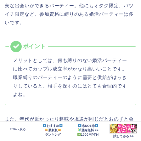
実な出会いができるパーティー。他にもオタク限定、バツ
イチ限定など、参加資格に縛りのある婚活パーティーは多
いです。
メリットとしては、何も縛りのない婚活パーティー
に比べてカップル成立率がかなり高いいことです。
職業縛りのパーティーのように需要と供給がはっき
りしていると、相手を探すのにはとても合理的です
よね。
また、年代が近かったり趣味や境遇が同じだとおのずと会
おすすめ
㊗NO1㊗
話が盛り上がりますから、ある意味一番賢い出会い方であ
TOPへ戻る
最新版
登録無料 >>
ランキング
1000円PT付
ると言えます。
試してみる >>