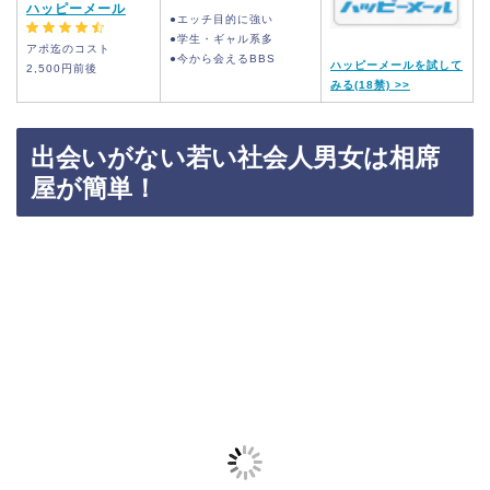
ハッピーメール
●エッチ目的に強い
●学生・ギャル系多
アポ迄のコスト
●今から会えるBBS
ハッピーメールを試して
2,500円前後
みる(18禁) >>
出会いがない若い社会人男女は相席
屋が簡単！