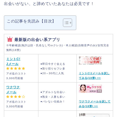
出会いがない、と諦めていたあなたは必見です！
この記事を先読み【目次】
最新版の出会い系アプリ
※年齢確認(免許は顔・氏名なし可orクレカ)・本人確認(自動音声のみ)/女性完全
無料(18禁)
ミントC!
Jメール
●即日今すぐ会える
●割り切りセフレ多
●20～30代に人気
ミントC!Jメールを試し
アポ迄のコスト
てみる(18禁) >>
3,000円前後
ワクワク
メール
●アダルトな出会い
●熟女・人妻も多い
●バレない仕組み！
ワクワクメールを試して
アポ迄のコスト
みる(18禁) >>
3,000円前後