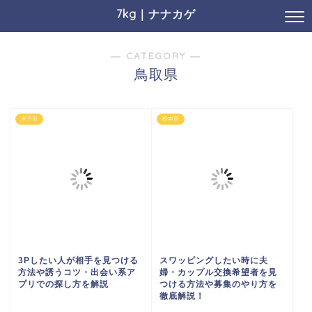
7kg｜ナナカゲ
― CATEGORY ―
鳥取県
米子市
松本市
3Pしたい人が相手を見つける
スワッピングしたい時に夫
方法や誘うコツ・出会い系ア
婦・カップル交換希望者を見
プリでの探し方を解説
つける方法や募集のやり方を
徹底解説！