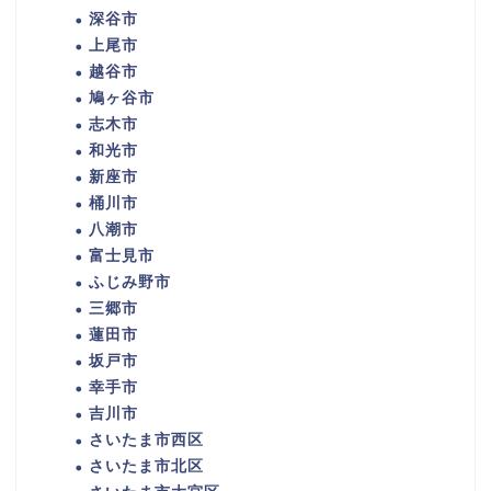
深谷市
上尾市
越谷市
鳩ヶ谷市
志木市
和光市
新座市
桶川市
八潮市
富士見市
ふじみ野市
三郷市
蓮田市
坂戸市
幸手市
吉川市
さいたま市西区
さいたま市北区