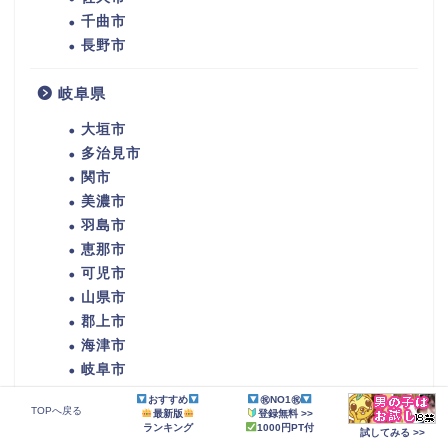
千曲市
長野市
岐阜県
大垣市
多治見市
関市
美濃市
羽島市
恵那市
可児市
山県市
郡上市
海津市
岐阜市
おすすめ
㊗NO1㊗
TOPへ戻る
最新版
登録無料 >>
静岡県
ランキング
1000円PT付
試してみる >>