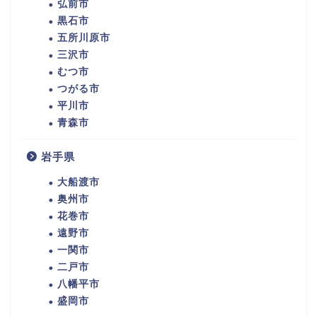
弘前市
黒石市
五所川原市
三沢市
むつ市
つがる市
平川市
青森市
岩手県
大船渡市
奥州市
花巻市
遠野市
一関市
二戸市
八幡平市
盛岡市