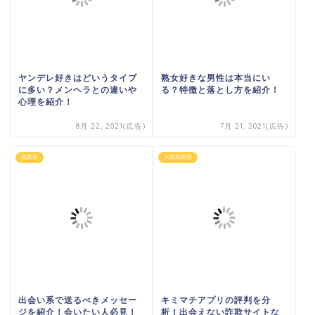
ヤンデレ好きはどいうタイプ
熟女好きな男性は本当にい
に多い？メンヘラとの違いや
る？特徴と落とし方を紹介！
心理を紹介！
8月 22, 2021(広告)
7月 21, 2021(広告)
敦賀市
大和高田市
出会い系で送るべきメッセー
キミマチアプリの評判を分
ジを紹介！会いたい人必見！
析！出会えない詐欺サイトな