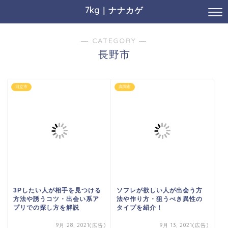
7kg｜ナナカゲ
― CATEGORY ―
長野市
日立市
高岡市
3Pしたい人が相手を見つける
ソフレが欲しい人が出会う方
方法や誘うコツ・出会い系ア
法や作り方・狙うべき異性の
プリでの探し方を解説
タイプを紹介！
9月 28, 2021(広告)
9月 13, 2021(広告)