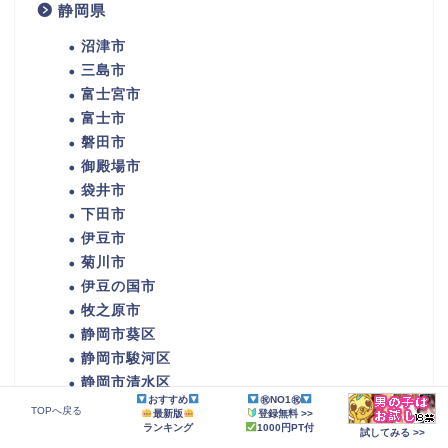
静岡県
沼津市
三島市
富士宮市
富士市
磐田市
御殿場市
袋井市
下田市
伊豆市
菊川市
伊豆の国市
牧之原市
静岡市葵区
静岡市駿河区
静岡市清水区
おすすめ
㊗NO1㊗
TOPへ戻る
最新版
登録無料 >>
ランキング
1000円PT付
愛知県
試してみる >>