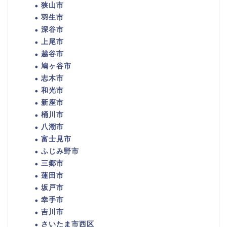
狭山市
羽生市
深谷市
上尾市
越谷市
鳩ヶ谷市
志木市
和光市
新座市
桶川市
八潮市
富士見市
ふじみ野市
三郷市
蓮田市
坂戸市
幸手市
吉川市
さいたま市西区