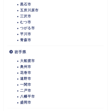
黒石市
五所川原市
三沢市
むつ市
つがる市
平川市
青森市
岩手県
大船渡市
奥州市
花巻市
遠野市
一関市
二戸市
八幡平市
盛岡市