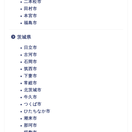
二本松市
田村市
本宮市
福島市
茨城県
日立市
古河市
石岡市
筑西市
下妻市
常総市
北茨城市
牛久市
つくば市
ひたちなか市
潮来市
那珂市