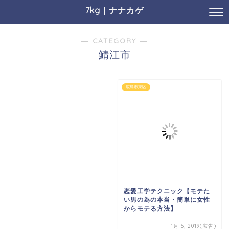
7kg｜ナナカゲ
― CATEGORY ―
鯖江市
広島市東区
恋愛工学テクニック【モテた
い男の為の本当・簡単に女性
からモテる方法】
1月 6, 2019(広告)