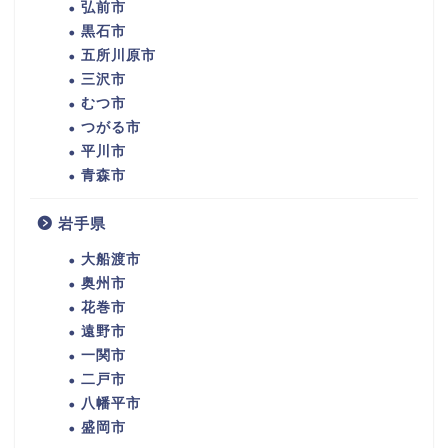
弘前市
黒石市
五所川原市
三沢市
むつ市
つがる市
平川市
青森市
岩手県
大船渡市
奥州市
花巻市
遠野市
一関市
二戸市
八幡平市
盛岡市