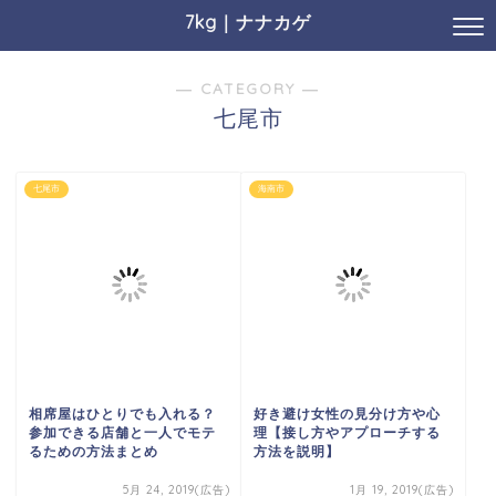
7kg｜ナナカゲ
― CATEGORY ―
七尾市
七尾市
海南市
相席屋はひとりでも入れる？
好き避け女性の見分け方や心
参加できる店舗と一人でモテ
理【接し方やアプローチする
るための方法まとめ
方法を説明】
5月 24, 2019(広告)
1月 19, 2019(広告)