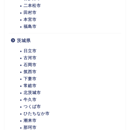
二本松市
田村市
本宮市
福島市
茨城県
日立市
古河市
石岡市
筑西市
下妻市
常総市
北茨城市
牛久市
つくば市
ひたちなか市
潮来市
那珂市