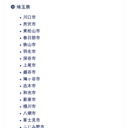
埼玉県
川口市
所沢市
東松山市
春日部市
狭山市
羽生市
深谷市
上尾市
越谷市
鳩ヶ谷市
志木市
和光市
新座市
桶川市
八潮市
富士見市
ふじみ野市