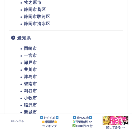
牧之原市
静岡市葵区
静岡市駿河区
静岡市清水区
愛知県
岡崎市
一宮市
瀬戸市
豊川市
津島市
碧南市
刈谷市
小牧市
稲沢市
新城市
おすすめ
㊗NO1㊗
東海市
TOPへ戻る
最新版
登録無料 >>
大府市
ランキング
1000円PT付
試してみる >>