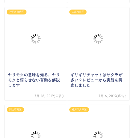
神戸市須磨区
広島市南区
ヤリモクの意味を知る。ヤリ
ギリギリチャットはサクラが
モクと悟らせない言動を解説
多い？レビューから実態を調
します
査しました
7月 16, 2019(広告)
7月 6, 2019(広告)
岡山市南区
神戸市兵庫区