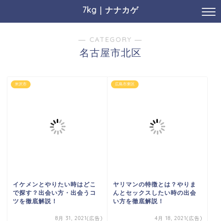
7kg｜ナナカゲ
― CATEGORY ―
名古屋市北区
米沢市
広島市東区
イケメンとやりたい時はどこ
ヤリマンの特徴とは？やりま
で探す？出会い方・出会うコ
んとセックスしたい時の出会
ツを徹底解説！
い方を徹底解説！
8月 31, 2021(広告)
4月 18, 2021(広告)