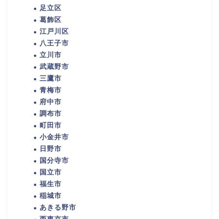
足立区
葛飾区
江戸川区
八王子市
立川市
武蔵野市
三鷹市
青梅市
府中市
調布市
町田市
小金井市
日野市
国分寺市
国立市
福生市
稲城市
あきる野市