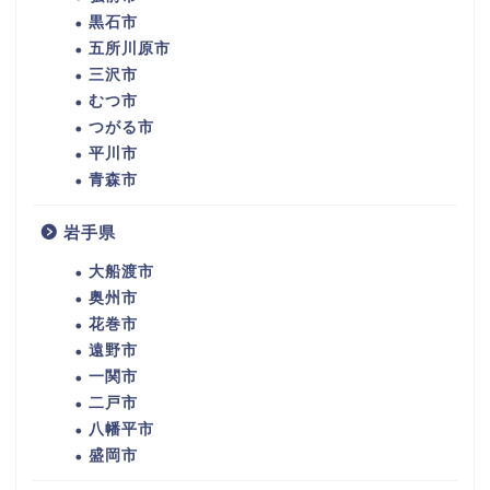
黒石市
五所川原市
三沢市
むつ市
つがる市
平川市
青森市
岩手県
大船渡市
奥州市
花巻市
遠野市
一関市
二戸市
八幡平市
盛岡市