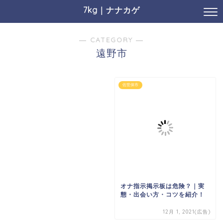
7kg｜ナナカゲ
― CATEGORY ―
遠野市
佐世保市
オナ指示掲示板は危険？｜実
態・出会い方・コツを紹介！
12月 1, 2021(広告)