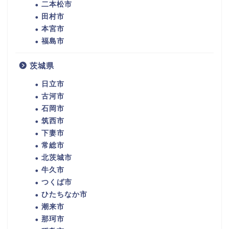
二本松市
田村市
本宮市
福島市
茨城県
日立市
古河市
石岡市
筑西市
下妻市
常総市
北茨城市
牛久市
つくば市
ひたちなか市
潮来市
那珂市