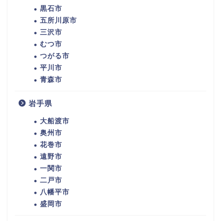
黒石市
五所川原市
三沢市
むつ市
つがる市
平川市
青森市
岩手県
大船渡市
奥州市
花巻市
遠野市
一関市
二戸市
八幡平市
盛岡市