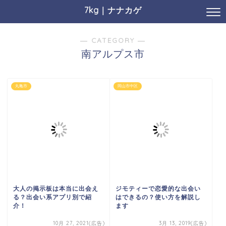
7kg｜ナナカゲ
― CATEGORY ―
南アルプス市
丸亀市
岡山市中区
大人の掲示板は本当に出会え
ジモティーで恋愛的な出会い
る？出会い系アプリ別で紹
はできるの？使い方を解説し
介！
ます
10月 27, 2021(広告)
3月 13, 2019(広告)