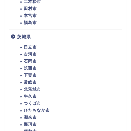
二本松市
田村市
本宮市
福島市
茨城県
日立市
古河市
石岡市
筑西市
下妻市
常総市
北茨城市
牛久市
つくば市
ひたちなか市
潮来市
那珂市