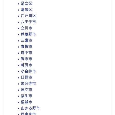
足立区
葛飾区
江戸川区
八王子市
立川市
武蔵野市
三鷹市
青梅市
府中市
調布市
町田市
小金井市
日野市
国分寺市
国立市
福生市
稲城市
あきる野市
西東京市