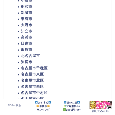
小牧市
稲沢市
新城市
東海市
大府市
知立市
高浜市
日進市
田原市
北名古屋市
弥富市
名古屋市千種区
名古屋市東区
名古屋市北区
名古屋市西区
名古屋市中村区
名古屋市中区
おすすめ
㊗NO1㊗
名古屋市昭和区
TOPへ戻る
最新版
登録無料 >>
ランキング
1000円PT付
名古屋市瑞穂区
試してみる >>