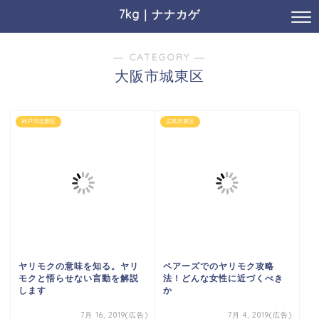
7kg｜ナナカゲ
― CATEGORY ―
大阪市城東区
神戸市須磨区
広島市東区
ヤリモクの意味を知る。ヤリ
ペアーズでのヤリモク攻略
モクと悟らせない言動を解説
法！どんな女性に近づくべき
します
か
7月 16, 2019(広告)
7月 4, 2019(広告)