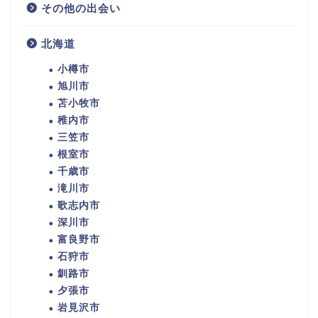
その他の出会い
北海道
小樽市
旭川市
苫小牧市
稚内市
三笠市
根室市
千歳市
滝川市
歌志内市
深川市
富良野市
石狩市
釧路市
夕張市
岩見沢市