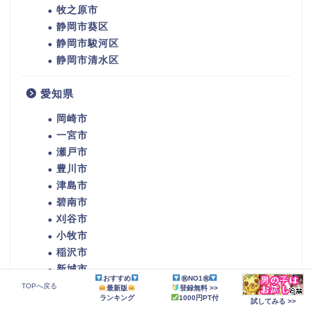
牧之原市
静岡市葵区
静岡市駿河区
静岡市清水区
愛知県
岡崎市
一宮市
瀬戸市
豊川市
津島市
碧南市
刈谷市
小牧市
稲沢市
新城市
おすすめ
㊗NO1㊗
東海市
TOPへ戻る
最新版
登録無料 >>
ランキング
1000円PT付
大府市
試してみる >>