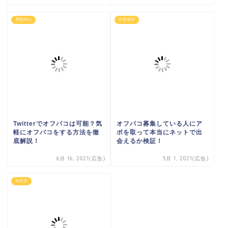
男性向け
佐世保市
Twitterでオフパコは可能？気
オフパコ募集している人にア
軽にオフパコをする方法を徹
ポを取って本当にネットで出
底解説！
会えるか検証！
6月 16, 2021(広告)
5月 1, 2021(広告)
米沢市