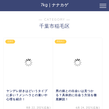
7kg｜ナナカゲ
― CATEGORY ―
千葉市稲毛区
沼津市
男性向け
ヤンデレ好きはどいうタイプ
男の娘との出会いは見つか
に多い？メンヘラとの違いや
る？具体的に出会う方法を徹
心理を紹介！
底解説！
8月 22, 2021(広告)
6月 24, 2021(広告)