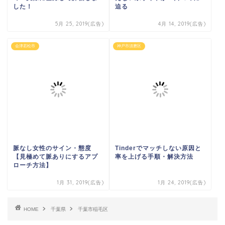
した！
迫る
5月 25, 2019(広告)
4月 14, 2019(広告)
会津若松市
神戸市須磨区
脈なし女性のサイン・態度
Tinderでマッチしない原因と
【見極めて脈ありにするアプ
率を上げる手順・解決方法
ローチ方法】
1月 31, 2019(広告)
1月 24, 2019(広告)
HOME
千葉県
千葉市稲毛区