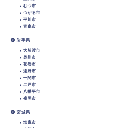
むつ市
つがる市
平川市
青森市
岩手県
大船渡市
奥州市
花巻市
遠野市
一関市
二戸市
八幡平市
盛岡市
宮城県
塩竈市