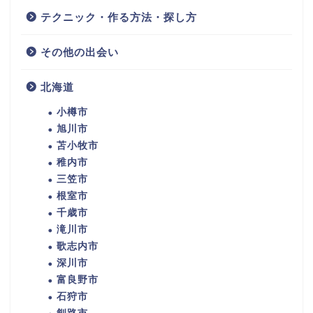
テクニック・作る方法・探し方
その他の出会い
北海道
小樽市
旭川市
苫小牧市
稚内市
三笠市
根室市
千歳市
滝川市
歌志内市
深川市
富良野市
石狩市