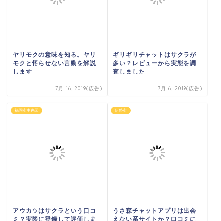
ヤリモクの意味を知る。ヤリ
ギリギリチャットはサクラが
モクと悟らせない言動を解説
多い？レビューから実態を調
します
査しました
7月 16, 2019(広告)
7月 6, 2019(広告)
福岡市中央区
伊勢市
アウカツはサクラという口コ
うさ森チャットアプリは出会
ミ？実際に登録して評価しま
えない系サイトか？口コミに