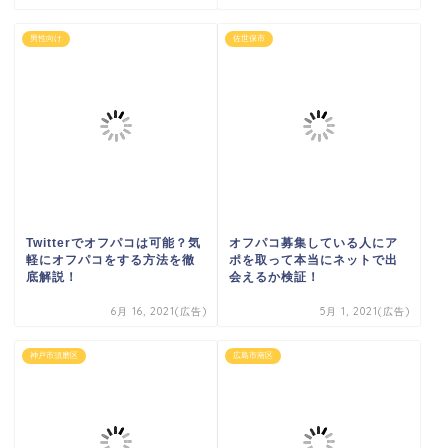
男性向け
佐世保市
Twitterでオフパコは可能？気
オフパコ募集している人にア
軽にオフパコをする方法を徹
ポを取って本当にネットで出
底解説！
会えるか検証！
6月 16, 2021(広告)
5月 1, 2021(広告)
神戸市須磨区
広島市南区