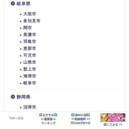
岐阜県
大垣市
多治見市
関市
美濃市
羽島市
恵那市
可児市
山県市
郡上市
海津市
岐阜市
静岡県
沼津市
三島市
おすすめ
㊗NO1㊗
TOPへ戻る
最新版
登録無料 >>
富士宮市
ランキング
1000円PT付
試してみる >>
富士市