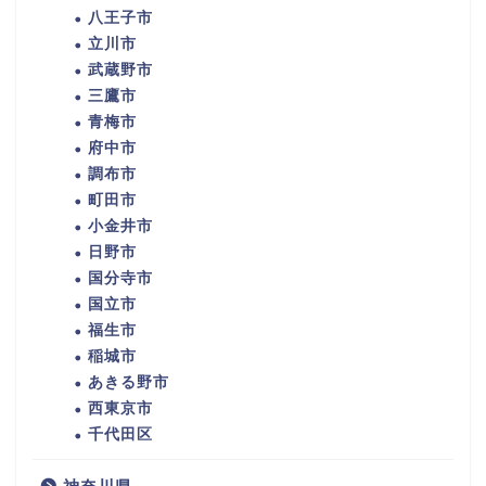
八王子市
立川市
武蔵野市
三鷹市
青梅市
府中市
調布市
町田市
小金井市
日野市
国分寺市
国立市
福生市
稲城市
あきる野市
西東京市
千代田区