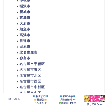
小牧市
稲沢市
新城市
東海市
大府市
知立市
高浜市
日進市
田原市
北名古屋市
弥富市
名古屋市千種区
名古屋市東区
名古屋市北区
名古屋市西区
名古屋市中村区
名古屋市中区
おすすめ
㊗NO1㊗
名古屋市昭和区
TOPへ戻る
最新版
登録無料 >>
ランキング
1000円PT付
名古屋市瑞穂区
試してみる >>