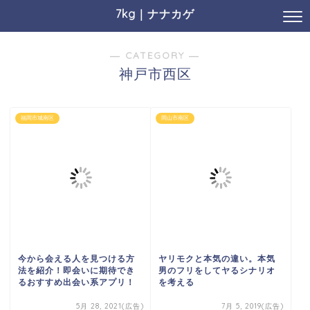
7kg｜ナナカゲ
― CATEGORY ―
神戸市西区
福岡市城南区
岡山市南区
今から会える人を見つける方
ヤリモクと本気の違い。本気
法を紹介！即会いに期待でき
男のフリをしてヤるシナリオ
るおすすめ出会い系アプリ！
を考える
5月 28, 2021(広告)
7月 5, 2019(広告)