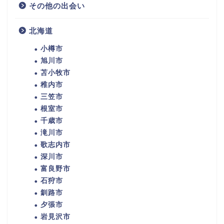
その他の出会い
北海道
小樽市
旭川市
苫小牧市
稚内市
三笠市
根室市
千歳市
滝川市
歌志内市
深川市
富良野市
石狩市
釧路市
夕張市
岩見沢市