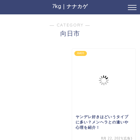
7kg｜ナナカゲ
― CATEGORY ―
向日市
高崎市
ヤンデレ好きはどいうタイプ
に多い？メンヘラとの違いや
心理を紹介！
8月 22, 2021(広告)