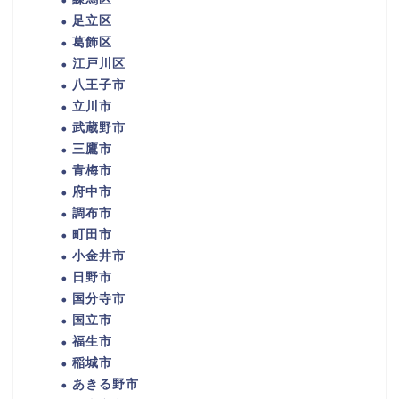
足立区
葛飾区
江戸川区
八王子市
立川市
武蔵野市
三鷹市
青梅市
府中市
調布市
町田市
小金井市
日野市
国分寺市
国立市
福生市
稲城市
あきる野市