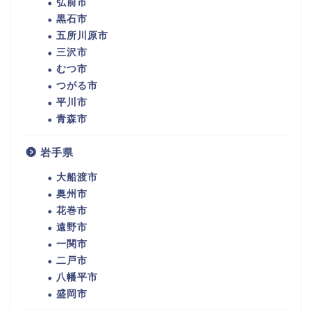
弘前市
黒石市
五所川原市
三沢市
むつ市
つがる市
平川市
青森市
岩手県
大船渡市
奥州市
花巻市
遠野市
一関市
二戸市
八幡平市
盛岡市