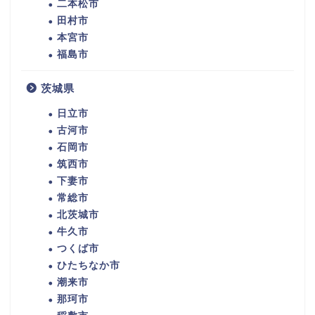
二本松市
田村市
本宮市
福島市
茨城県
日立市
古河市
石岡市
筑西市
下妻市
常総市
北茨城市
牛久市
つくば市
ひたちなか市
潮来市
那珂市