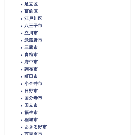
足立区
葛飾区
江戸川区
八王子市
立川市
武蔵野市
三鷹市
青梅市
府中市
調布市
町田市
小金井市
日野市
国分寺市
国立市
福生市
稲城市
あきる野市
西東京市