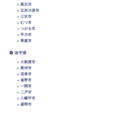
黒石市
五所川原市
三沢市
むつ市
つがる市
平川市
青森市
岩手県
大船渡市
奥州市
花巻市
遠野市
一関市
二戸市
八幡平市
盛岡市